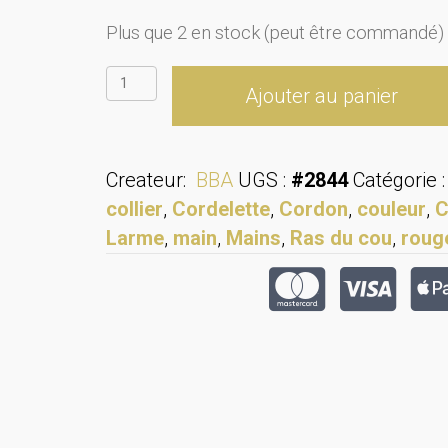
Plus que 2 en stock (peut être commandé)
quantité
Ajouter au panier
de
Collier
ras
Createur:
BBA
UGS :
#2844
Catégorie 
du
collier
,
Cordelette
,
Cordon
,
couleur
,
C
cou
Larme
,
main
,
Mains
,
Ras du cou
,
roug
larme
rouge