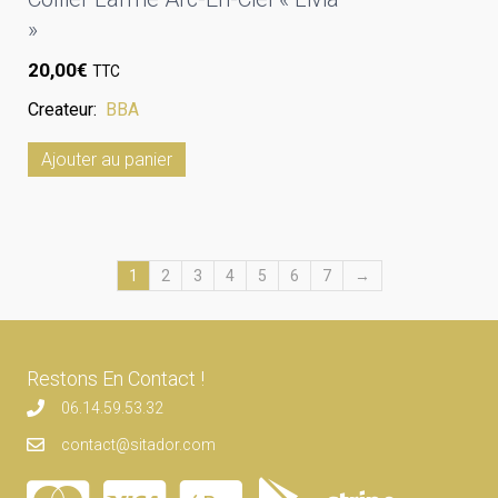
»
20,00
€
TTC
Createur:
BBA
Ajouter au panier
1
2
3
4
5
6
7
→
Restons En Contact !
06.14.59.53.32
contact@sitador.com