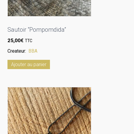
Sautoir “Pompomdida”
25,00
€
TTC
Createur:
BBA
Ajouter au panier