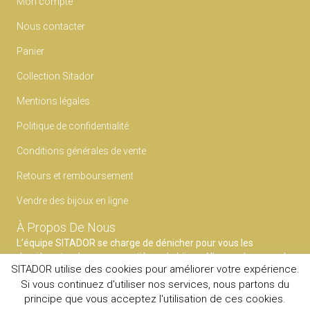
Mon compte
Nous contacter
Panier
Collection Sitador
Mentions légales
Politique de confidentialité
Conditions générales de vente
Retours et remboursement
Vendre des bijoux en ligne
À Propos De Nous
L’équipe SITADOR se charge de dénicher pour vous les
dernières tendances en matières de bijoux. N’ayez plus peur du
SITADOR utilise des cookies pour améliorer votre expérience.
faux pas et faites confiance à notre expertise pour mettre en
Si vous continuez d'utiliser nos services, nous partons du
avant votre style.
principe que vous acceptez l'utilisation de ces cookies.
© 2020
SITADOR
Tous droits reservés.