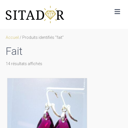
Me
Accueil
/ Produits identifiés “fait”
Fait
Trié
14 résultats affichés
par
prix
décroissant