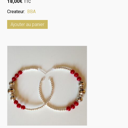
18,00
€
TTC
Createur:
BBA
Ajouter au panier