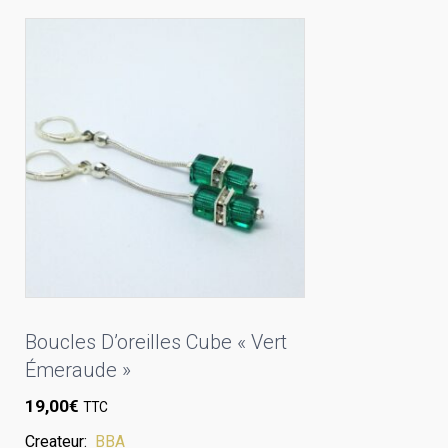
Boucles D’oreilles Cube « Vert
Émeraude »
19,00
€
TTC
Createur:
BBA