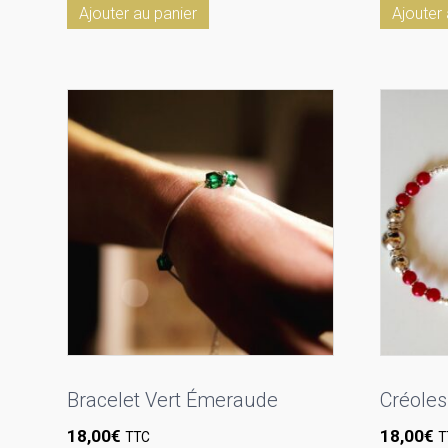
Ajouter au panier
Ajouter 
Bracelet Vert Émeraude
Créoles
18,00
€
18,00
€
TTC
T