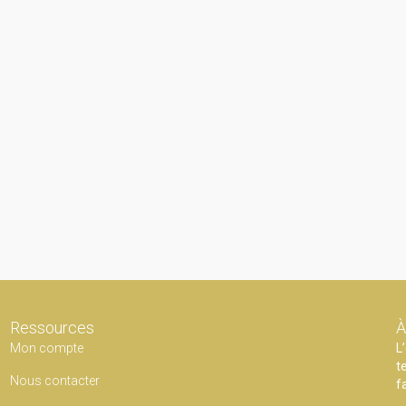
Ressources
À
Mon compte
L
t
Nous contacter
f