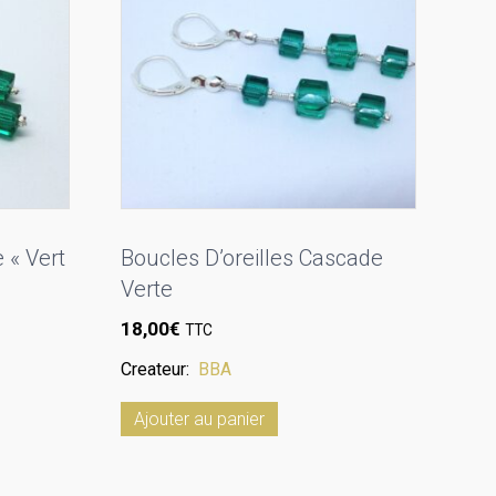
 « Vert
Boucles D’oreilles Cascade
Verte
18,00
€
TTC
Createur:
BBA
Ajouter au panier