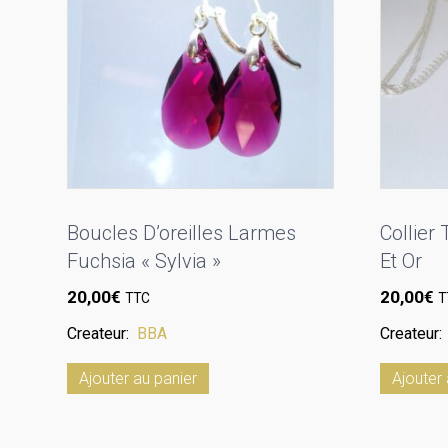
Boucles D’oreilles Larmes
Collier
Fuchsia « Sylvia »
Et Or
20,00
€
20,00
€
TTC
T
Createur:
BBA
Createur
Ajouter au panier
Ajouter 