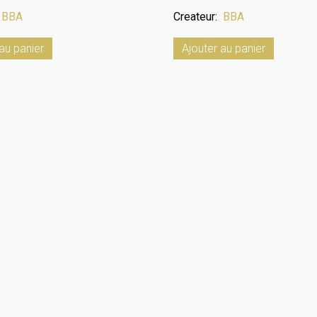
:
BBA
Createur:
BBA
au panier
Ajouter au panier