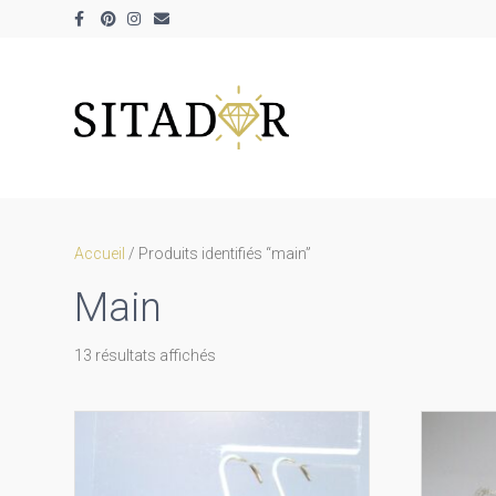
Facebook
Pinterest
Instagram
Email
Accueil
/ Produits identifiés “main”
Main
Trié
13 résultats affichés
par
prix
décroissant