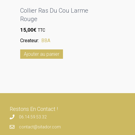
Collier Ras Du Cou Larme
Rouge
15,00
€
TTC
Createur:
BBA
Ajouter au panier
Restons En Contact !
06.14.59.53.32
contact@sitador.com