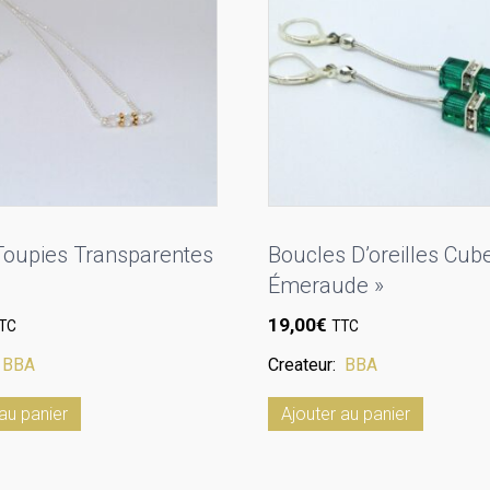
 Toupies Transparentes
Boucles D’oreilles Cube
Émeraude »
19,00
€
TC
TTC
:
BBA
Createur:
BBA
au panier
Ajouter au panier