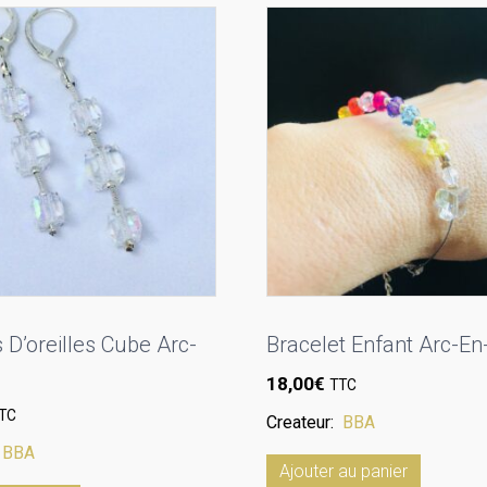
 D’oreilles Cube Arc-
Bracelet Enfant Arc-En-
18,00
€
TTC
TC
Createur:
BBA
:
BBA
Ajouter au panier