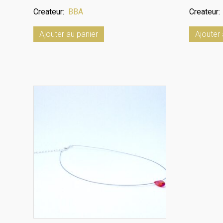
Createur:
BBA
Createur
Ajouter au panier
Ajouter 