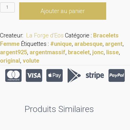
quantité
Ajouter au panier
de
Bracelet.
Jonc
Createur:
La Forge d'Eos
Catégorie :
Bracelets
ouvert
Femme
Étiquettes :
#unique
,
arabesque
,
argent
,
en
argent925
,
argentmassif
,
bracelet
,
jonc
,
lisse
,
argent
original
,
volute
massif
orné
d'arabesques
16
cm.
Finition
Produits Similaires
lisse.
La