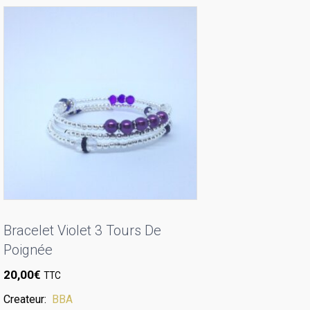
Forge
d'Eos.
Bracelet Violet 3 Tours De
Poignée
20,00
€
TTC
Createur:
BBA