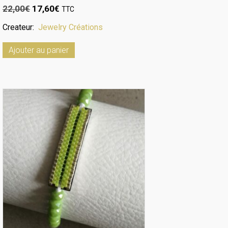
Le
Le
22,00
€
17,60
€
TTC
prix
prix
Createur:
Jewelry Créations
initial
actuel
était :
est :
Ajouter au panier
22,00€.
17,60€.