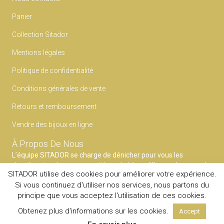
Panier
Collection Sitador
Mentions légales
Politique de confidentialité
Conditions générales de vente
Retours et remboursement
Vendre des bijoux en ligne
À Propos De Nous
L’équipe SITADOR se charge de dénicher pour vous les
dernières tendances en matières de bijoux. N’ayez plus peur du
SITADOR utilise des cookies pour améliorer votre expérience.
faux pas et faites confiance à notre expertise pour mettre en
Si vous continuez d'utiliser nos services, nous partons du
avant votre style.
principe que vous acceptez l'utilisation de ces cookies.
© 2020
SITADOR
Tous droits reservés.
Obtenez plus d'informations sur les cookies.
Accept