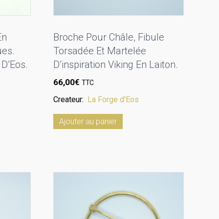
En
Broche Pour Châle, Fibule
ues.
Torsadée Et Martelée
 D’Eos.
D’inspiration Viking En Laiton.
66,00
€
TTC
Createur:
La Forge d'Eos
Ajouter au panier