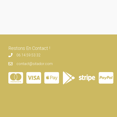
Restons En Contact !
06.14.59.53.32
contact@sitador.com