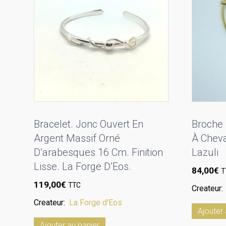
Bracelet. Jonc Ouvert En
Broche 
Argent Massif Orné
À Cheva
D’arabesques 16 Cm. Finition
Lazuli
Lisse. La Forge D’Eos.
84,00
€
T
119,00
€
TTC
Createur
Createur:
La Forge d'Eos
Ajouter 
Ajouter au panier