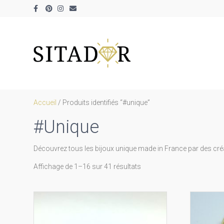
Facebook
Pinterest
Instagram
Email
Accueil
/ Produits identifiés “#unique”
#unique
Découvrez tous les bijoux unique made in France par des créate
Trié
Affichage de 1–16 sur 41 résultats
par
prix
décroissant