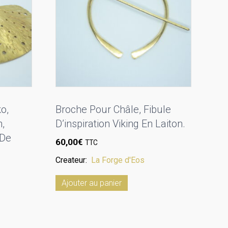
o,
Broche Pour Châle, Fibule
,
D’inspiration Viking En Laiton.
 De
60,00
€
TTC
Createur:
La Forge d'Eos
Ajouter au panier