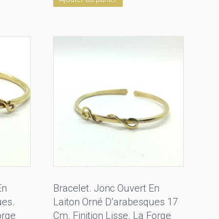
En
Bracelet. Jonc Ouvert En
ues.
Laiton Orné D’arabesques 17
orge
Cm. Finition Lisse. La Forge