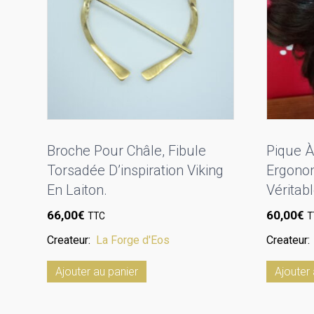
Broche Pour Châle, Fibule
Pique À
Torsadée D’inspiration Viking
Ergonom
En Laiton.
Véritab
66,00
€
60,00
€
TTC
T
Createur:
La Forge d'Eos
Createur
Ajouter au panier
Ajouter 