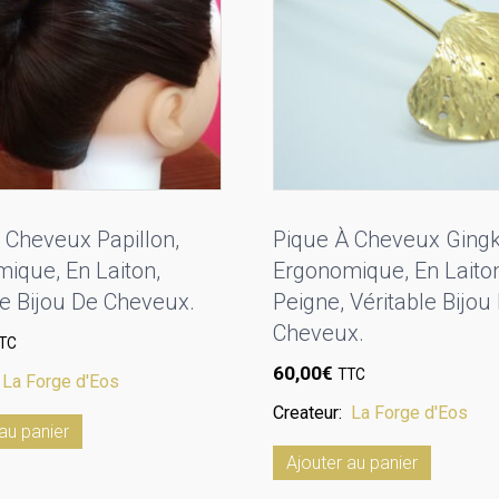
 Cheveux Papillon,
Pique À Cheveux Gingk
ique, En Laiton,
Ergonomique, En Laiton
le Bijou De Cheveux.
Peigne, Véritable Bijou
Cheveux.
TC
60,00
€
TTC
:
La Forge d'Eos
Createur:
La Forge d'Eos
au panier
Ajouter au panier