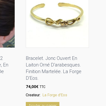
 2
Bracelet. Jonc Ouvert En
, En
Laiton Orné D’arabesques.
De
Finition Martelée. La Forge
D’Eos.
74,00
€
TTC
Createur:
La Forge d'Eos
Ajouter au panier