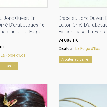
t. Jonc Ouvert En
Bracelet. Jonc Ouvert 
Orné D’arabesques 16
Laiton Orné D’arabesq
ition Lisse. La Forge
Finition Lisse. La Forge
74,00
€
TTC
TC
Createur:
La Forge d'Eos
:
La Forge d'Eos
Ajouter au panier
au panier