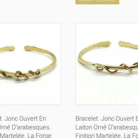
t. Jonc Ouvert En
Bracelet. Jonc Ouvert 
Orné D’arabesques.
Laiton Orné D’arabesq
n Martelée. La Forge
Finition Martelée. La F