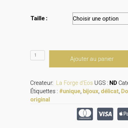
Taille :
quantité
Ajouter au panier
de
Elégantes
boucles
Createur:
La Forge d'Eos
UGS :
ND
Cat
d'oreilles
Étiquettes :
#unique
,
bijoux
,
délicat
,
Do
en
original
laiton.
Forme
rectangulaire.