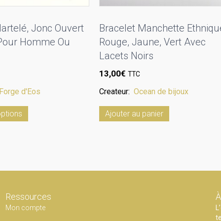
artelé, Jonc Ouvert
Bracelet Manchette Ethniqu
 Pour Homme Ou
Rouge, Jaune, Vert Avec
Lacets Noirs
13,00
€
TTC
Forge d'Eos
Createur:
Ocean de bijoux
Ce
options
Ajouter au panier
produit
a
plusieurs
variations.
Les
options
Ressources
À
peuvent
Mon compte
L
être
t