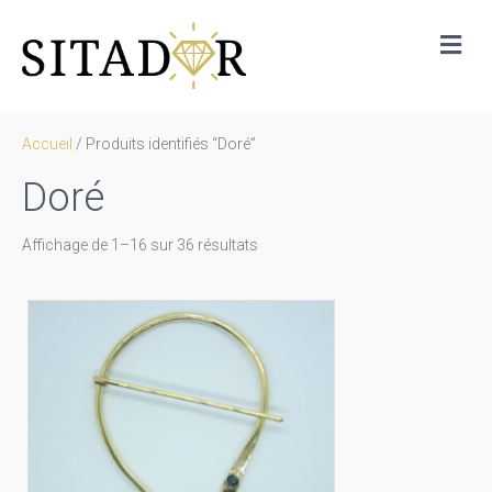
Me
Accueil
/ Produits identifiés “Doré”
Doré
Trié
Affichage de 1–16 sur 36 résultats
par
prix
décroissant