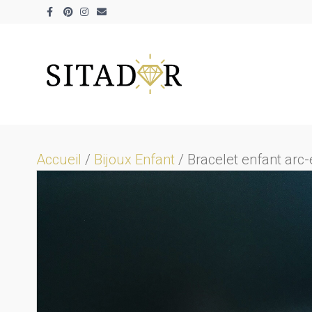
Facebook
Pinterest
Instagram
Email
Accueil
/
Bijoux Enfant
/ Bracelet enfant arc-