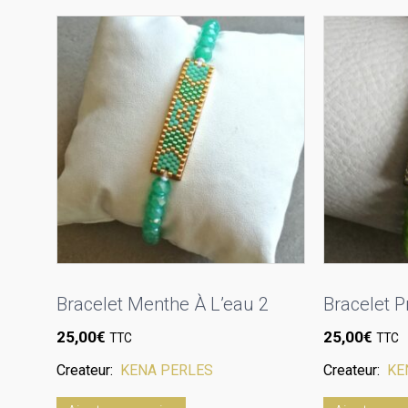
Bracelet Menthe À L’eau 2
Bracelet 
25,00
€
25,00
€
TTC
TTC
Createur:
KENA PERLES
Createur:
KE