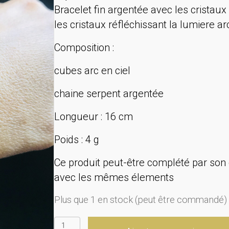
Bracelet fin argentée avec les cristau
les cristaux réfléchissant la lumiere ar
Composition :
cubes arc en ciel
chaine serpent argentée
Longueur : 16 cm
Poids : 4 g
Ce produit peut-être complété par son 
avec les mêmes élements
Plus que 1 en stock (peut être commandé)
quantité