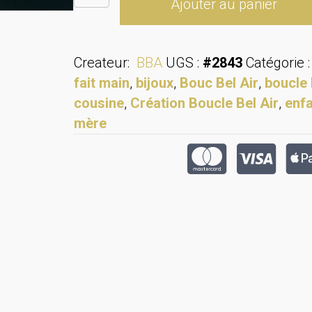
Ajouter au panier
de
Bracelet
enfant
Createur:
BBA
UGS :
#2843
Catégorie 
arc-
fait main
,
bijoux
,
Bouc Bel Air
,
boucle 
en-
cousine
,
Création Boucle Bel Air
,
enf
ciel
mère