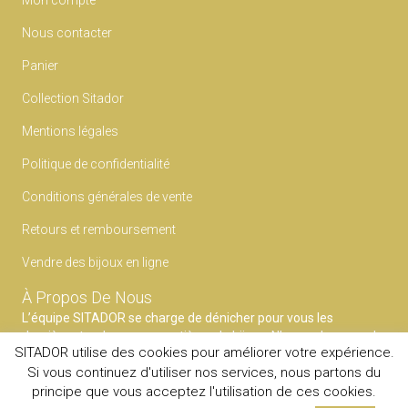
Mon compte
Nous contacter
Panier
Collection Sitador
Mentions légales
Politique de confidentialité
Conditions générales de vente
Retours et remboursement
Vendre des bijoux en ligne
À Propos De Nous
L’équipe SITADOR se charge de dénicher pour vous les
dernières tendances en matières de bijoux. N’ayez plus peur du
SITADOR utilise des cookies pour améliorer votre expérience.
faux pas et faites confiance à notre expertise pour mettre en
Si vous continuez d'utiliser nos services, nous partons du
avant votre style.
principe que vous acceptez l'utilisation de ces cookies.
© 2020
SITADOR
Tous droits reservés.