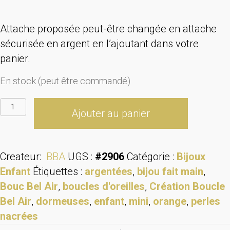
Attache proposée peut-être changée en attache
sécurisée en argent en l’ajoutant dans votre
panier.
En stock (peut être commandé)
quantité
Ajouter au panier
de
Boucles
d'oreilles
Createur:
BBA
UGS :
#2906
Catégorie :
Bijoux
perle
Enfant
Étiquettes :
argentées
,
bijou fait main
,
orange
Bouc Bel Air
,
boucles d'oreilles
,
Création Boucle
Bel Air
,
dormeuses
,
enfant
,
mini
,
orange
,
perles
nacrées