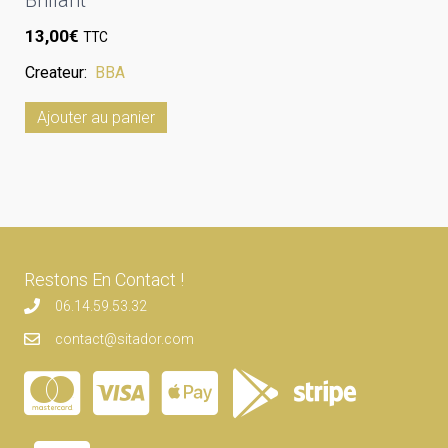
Brillant
13,00
€
TTC
Createur:
BBA
Ajouter au panier
Restons En Contact !
06.14.59.53.32
contact@sitador.com