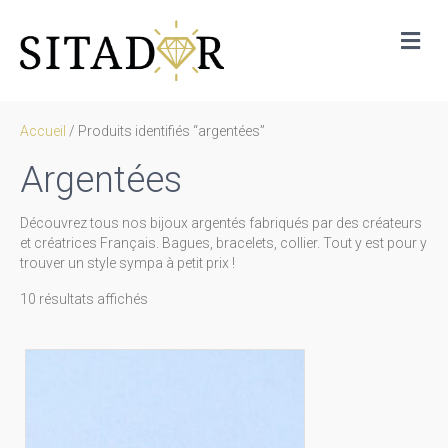
Me
Accueil
/ Produits identifiés “argentées”
Argentées
Découvrez tous nos bijoux argentés fabriqués par des créateurs
et créatrices Français. Bagues, bracelets, collier. Tout y est pour y
trouver un style sympa à petit prix !
Trié
10 résultats affichés
par
prix
décroissant