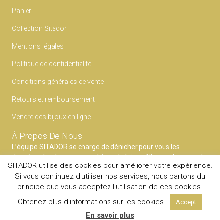
Panier
Collection Sitador
Mentions légales
Politique de confidentialité
Conditions générales de vente
Retours et remboursement
Vendre des bijoux en ligne
À Propos De Nous
L’équipe SITADOR se charge de dénicher pour vous les
dernières tendances en matières de bijoux. N’ayez plus peur du
SITADOR utilise des cookies pour améliorer votre expérience.
faux pas et faites confiance à notre expertise pour mettre en
Si vous continuez d'utiliser nos services, nous partons du
avant votre style.
principe que vous acceptez l'utilisation de ces cookies.
© 2020
SITADOR
Tous droits reservés.
Obtenez plus d'informations sur les cookies.
Accept
En savoir plus