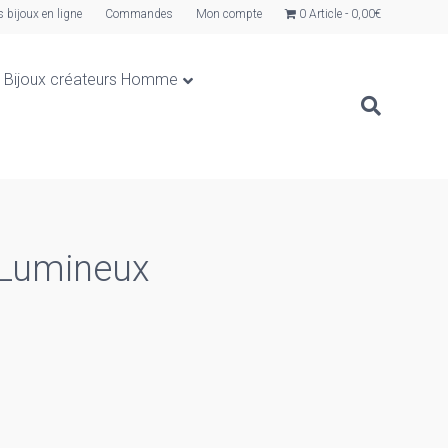
s bijoux en ligne
Commandes
Mon compte
0 Article
0,00€
Bijoux créateurs Homme
t Lumineux