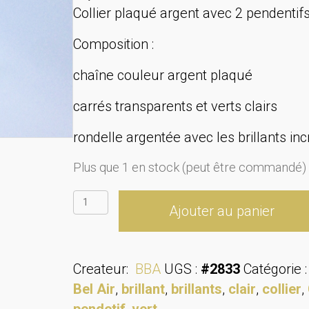
Collier plaqué argent avec 2 pendentifs
Composition :
chaîne couleur argent plaqué
carrés transparents et verts clairs
rondelle argentée avec les brillants in
Plus que 1 en stock (peut être commandé)
quantité
Ajouter au panier
de
Collier
escalade-
Createur:
BBA
UGS :
#2833
Catégorie 
vert
Bel Air
,
brillant
,
brillants
,
clair
,
collier
,
lumineux
pendetif
,
vert