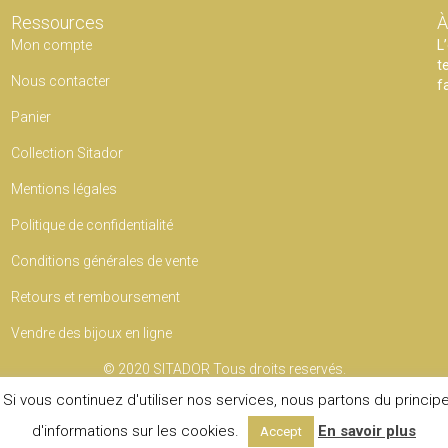
Ressources
À
Mon compte
L
t
Nous contacter
f
Panier
Collection Sitador
Mentions légales
Politique de confidentialité
Conditions générales de vente
Retours et remboursement
Vendre des bijoux en ligne
© 2020
SITADOR
Tous droits reservés.
Si vous continuez d'utiliser nos services, nous partons du princip
d'informations sur les cookies.
En savoir plus
Accept