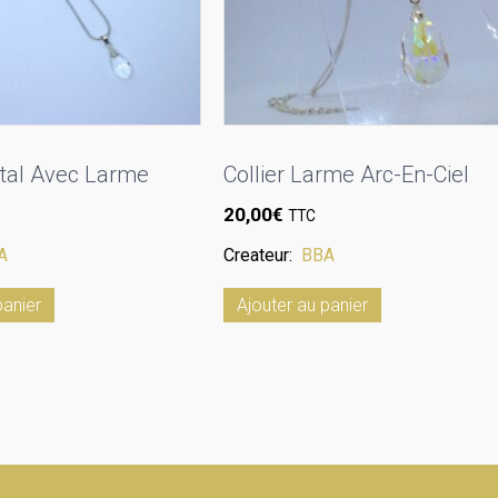
istal Avec Larme
Collier Larme Arc-En-Ciel
20,00
€
TTC
A
Createur:
BBA
panier
Ajouter au panier