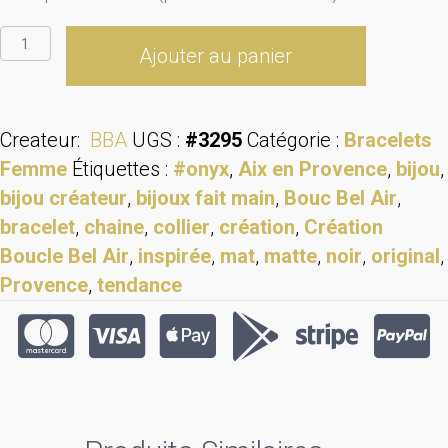
quantité
Ajouter au panier
de
Bracelet
"Brillant"
Createur:
BBA
UGS :
#3295
Catégorie :
Bracelets
Femme
Étiquettes :
#onyx
,
Aix en Provence
,
bijou
,
bijou créateur
,
bijoux fait main
,
Bouc Bel Air
,
bracelet
,
chaine
,
collier
,
création
,
Création
Boucle Bel Air
,
inspirée
,
mat
,
matte
,
noir
,
original
,
Provence
,
tendance