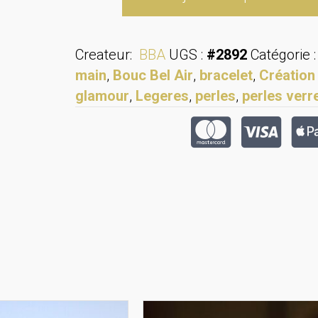
de
Bracelet
4R
Createur:
BBA
UGS :
#2892
Catégorie 
fin
main
,
Bouc Bel Air
,
bracelet
,
Création
glamour
,
Legeres
,
perles
,
perles verr