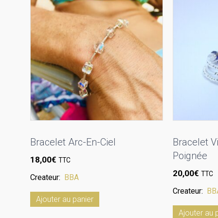
Bracelet Arc-En-Ciel
Bracelet V
Poignée
18,00
€
TTC
20,00
€
TTC
Createur:
BBA
Createur:
BB
Ajouter au panier
Ajouter au 