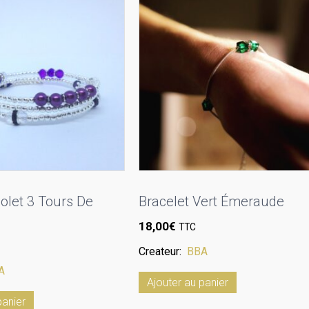
iolet 3 Tours De
Bracelet Vert Émeraude
18,00
€
TTC
Createur:
BBA
A
Ajouter au panier
panier