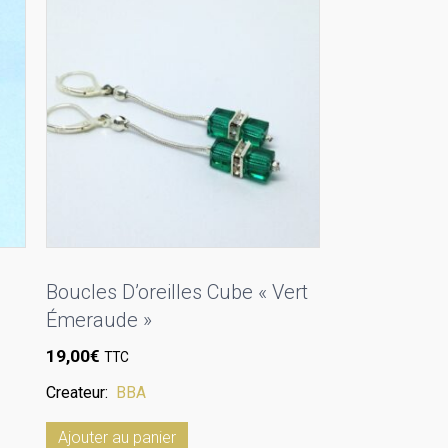
Boucles D’oreilles Cube « Vert
Émeraude »
19,00
€
TTC
Createur:
BBA
Ajouter au panier