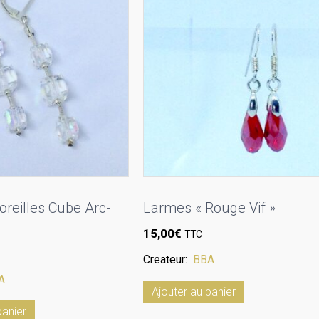
oreilles Cube Arc-
Larmes « Rouge Vif »
15,00
€
TTC
Createur:
BBA
A
Ajouter au panier
panier