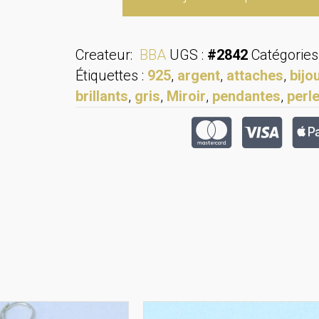
de
Boucles
d'oreilles
Createur:
BBA
UGS :
#2842
Catégories
pendantes
Étiquettes :
925
,
argent
,
attaches
,
bijo
Miroir
brillants
,
gris
,
Miroir
,
pendantes
,
perl
et
Gris