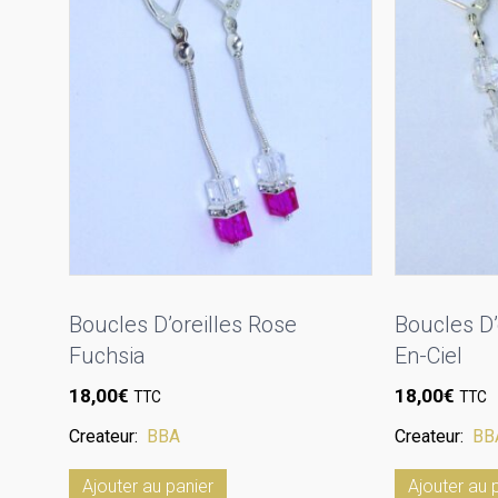
Boucles D’oreilles Rose
Boucles D’
Fuchsia
En-Ciel
18,00
€
18,00
€
TTC
TTC
Createur:
BBA
Createur:
BB
Ajouter au panier
Ajouter au 