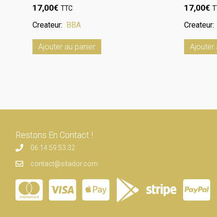
17,00
€
17,00
€
TTC
T
Createur:
BBA
Createur
Ajouter au panier
Ajouter 
Restons En Contact !
06.14.59.53.32
contact@sitador.com