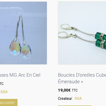
ses MG Arc En Ciel
Boucles D’oreilles Cube
Émeraude »
TC
19,00
€
TTC
:
BBA
Createur:
BBA
au panier