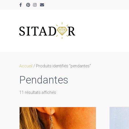
Facebook
Pinterest
Instagram
Email
Accueil
/ Produits identifiés “pendantes”
Pendantes
Trié
11 résultats affichés
par
prix
décroissant