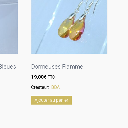
 Bleues
Dormeuses Flamme
19,00
€
TTC
Createur:
BBA
Ajouter au panier