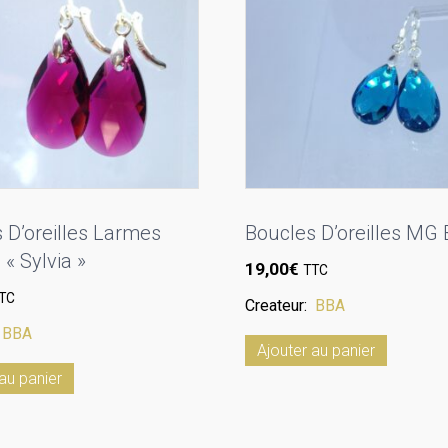
 D’oreilles Larmes
Boucles D’oreilles MG
 « Sylvia »
19,00
€
TTC
TC
Createur:
BBA
:
BBA
Ajouter au panier
au panier