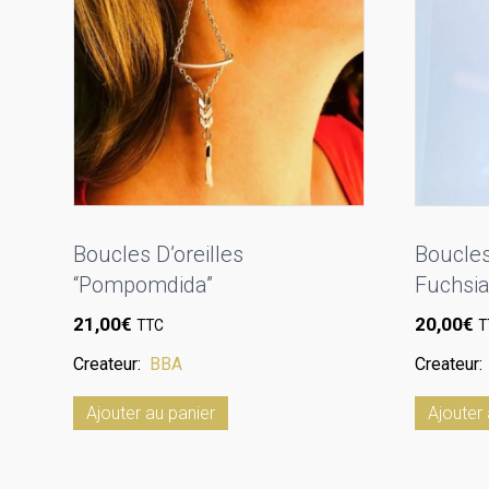
Boucles D’oreilles
Boucles
“Pompomdida”
Fuchsia
21,00
€
20,00
€
TTC
T
Createur:
BBA
Createur
Ajouter au panier
Ajouter 