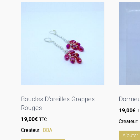
Boucles D’oreilles Grappes
Dormeu
Rouges
19,00
€
T
19,00
€
TTC
Createur
Createur:
BBA
Ajouter 