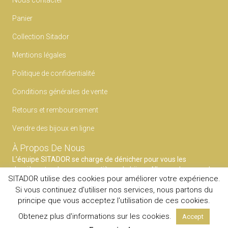
Nous contacter
Panier
Collection Sitador
Mentions légales
Politique de confidentialité
Conditions générales de vente
Retours et remboursement
Vendre des bijoux en ligne
À Propos De Nous
L’équipe SITADOR se charge de dénicher pour vous les
dernières tendances en matières de bijoux. N’ayez plus peur du
SITADOR utilise des cookies pour améliorer votre expérience.
faux pas et faites confiance à notre expertise pour mettre en
Si vous continuez d'utiliser nos services, nous partons du
avant votre style.
principe que vous acceptez l'utilisation de ces cookies.
© 2020
SITADOR
Tous droits reservés.
Obtenez plus d'informations sur les cookies.
Accept