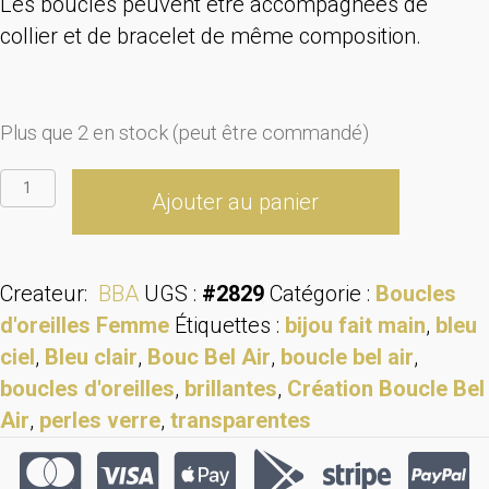
Les boucles peuvent être accompagnées de
collier et de bracelet de même composition.
Plus que 2 en stock (peut être commandé)
quantité
Ajouter au panier
de
Boucles
d'oreille
Createur:
BBA
UGS :
#2829
Catégorie :
Boucles
bleu-
d'oreilles Femme
Étiquettes :
bijou fait main
,
bleu
ciel
ciel
,
Bleu clair
,
Bouc Bel Air
,
boucle bel air
,
et
boucles d'oreilles
,
brillantes
,
Création Boucle Bel
transparentes
Air
,
perles verre
,
transparentes