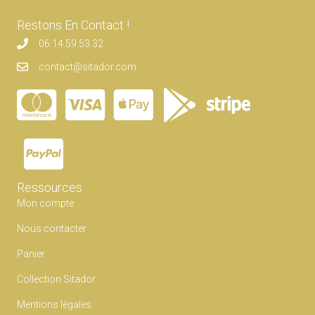
Les
options
Restons En Contact !
peuvent
06.14.59.53.32
être
contact@sitador.com
choisies
sur
la
page
du
produit
Ressources
Mon compte
Nous contacter
Panier
Collection Sitador
Mentions légales