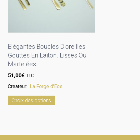
Elégantes Boucles D’oreilles
Gouttes En Laiton. Lisses Ou
Martelées.
51,00
€
TTC
Createur:
La Forge d'Eos
Ce
Choix des options
produit
a
plusieurs
variations.