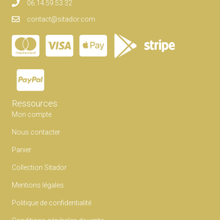
peuvent
06.14.59.53.32
être
contact@sitador.com
choisies
sur
la
page
du
produit
Ressources
Mon compte
Nous contacter
Panier
Collection Sitador
Mentions légales
Politique de confidentialité