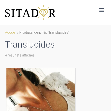
Me
Accueil
/ Produits identifiés “translucides”
Translucides
Trié
4 résultats affichés
par
prix
décroissant