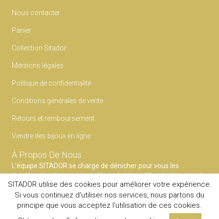
Nous contacter
Panier
Collection Sitador
Mentions légales
Politique de confidentialité
Conditions générales de vente
Retours et remboursement
Vendre des bijoux en ligne
À Propos De Nous
L’équipe SITADOR se charge de dénicher pour vous les
dernières tendances en matières de bijoux. N’ayez plus peur du
SITADOR utilise des cookies pour améliorer votre expérience.
faux pas et faites confiance à notre expertise pour mettre en
Si vous continuez d'utiliser nos services, nous partons du
avant votre style.
principe que vous acceptez l'utilisation de ces cookies.
© 2020
SITADOR
Tous droits reservés.