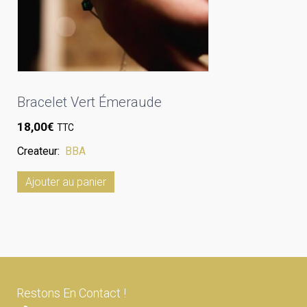
Bracelet Vert Émeraude
18,00
€
TTC
Createur:
BBA
Ajouter au panier
Restons En Contact !