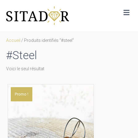
Me
Accueil
/ Produits identifiés “#steel”
#steel
Voici le seul résultat
Promo !