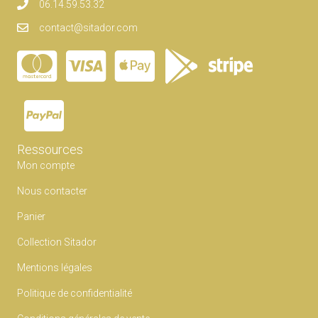
peuvent
06.14.59.53.32
être
contact@sitador.com
choisies
sur
la
page
du
produit
Ressources
Mon compte
Nous contacter
Panier
Collection Sitador
Mentions légales
Politique de confidentialité