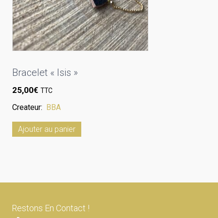
Bracelet « Isis »
25,00
€
TTC
Createur:
BBA
Ajouter au panier
Restons En Contact !