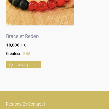
Bracelet Reden
18,00
€
TTC
Createur:
BBA
Ajouter au panier
Restons En Contact !