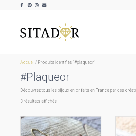
Facebook
Pinterest
Instagram
Email
Accueil
/ Produits identifiés “#plaqueor”
#plaqueor
Découvrez tous les bijoux en or faits en France par des créateu
Trié
3 résultats affichés
par
prix
décroissant