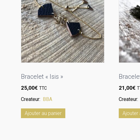
Bracelet « Isis »
Bracele
25,00
€
21,00
€
TTC
T
Createur:
BBA
Createur
Ajouter au panier
Ajouter 