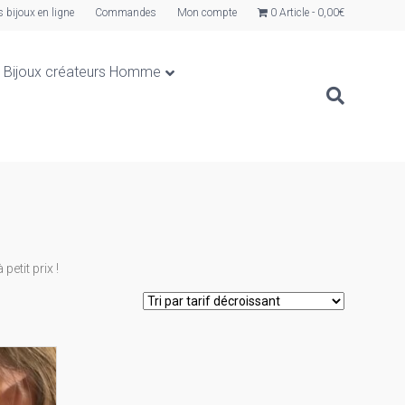
s bijoux en ligne
Commandes
Mon compte
0 Article
0,00€
Bijoux créateurs Homme
etit prix !