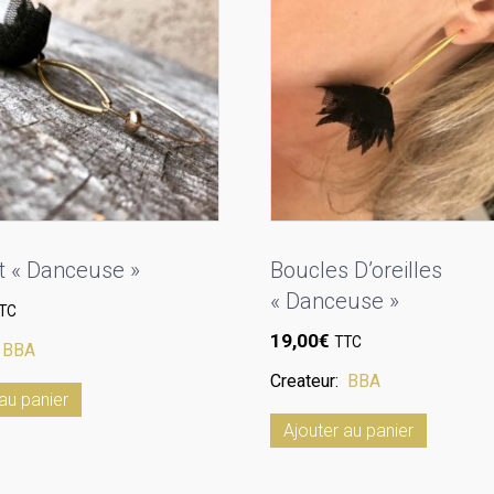
t « Danceuse »
Boucles D’oreilles
« Danceuse »
TC
19,00
€
TTC
:
BBA
Createur:
BBA
au panier
Ajouter au panier