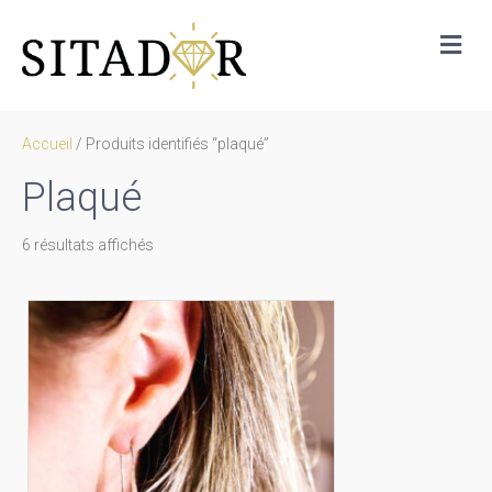
Me
Accueil
/ Produits identifiés “plaqué”
Plaqué
Trié
6 résultats affichés
par
prix
décroissant