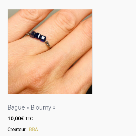
Bague « Bloumy »
10,00
€
TTC
Createur:
BBA