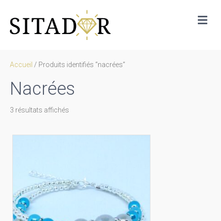
Me
Accueil
/ Produits identifiés “nacrées”
Nacrées
Trié
3 résultats affichés
par
prix
décroissant