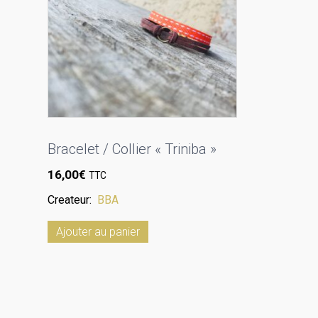
Bracelet / Collier « Triniba »
16,00
€
TTC
Createur:
BBA
Ajouter au panier