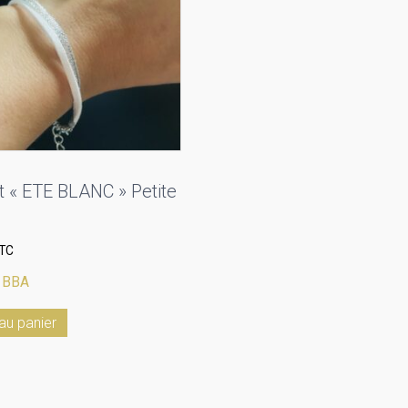
t « ETE BLANC » Petite
TC
:
BBA
au panier