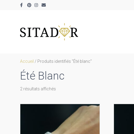
Facebook
Pinterest
Instagram
Email
Accueil
/ Produits identifiés “Été blanc”
Été Blanc
Trié
2 résultats affichés
par
prix
décroissant