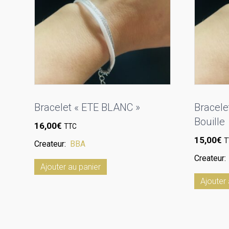
Bracelet « ETE BLANC »
Bracele
Bouille
16,00
€
TTC
15,00
€
T
Createur:
BBA
Createur
Ajouter au panier
Ajouter 