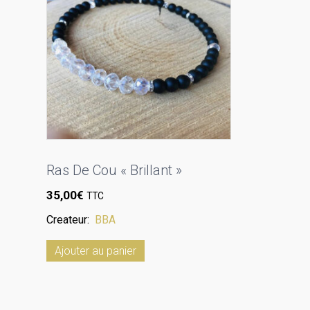
Ras De Cou « Brillant »
35,00
€
TTC
Createur:
BBA
Ajouter au panier