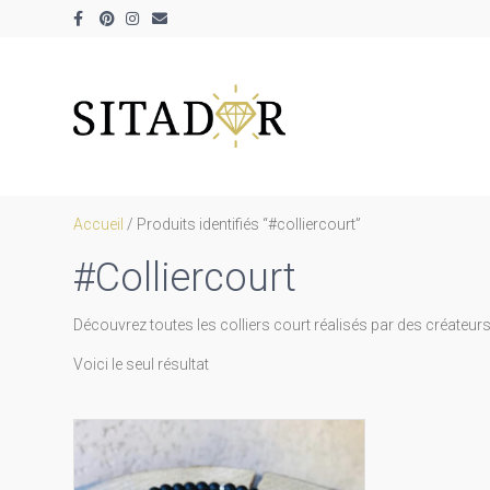
Facebook
Pinterest
Instagram
Email
Accueil
/ Produits identifiés “#colliercourt”
#colliercourt
Découvrez toutes les colliers court réalisés par des créateurs e
Voici le seul résultat