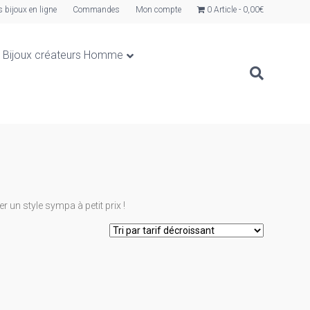
s bijoux en ligne
Commandes
Mon compte
0 Article
0,00€
Bijoux créateurs Homme
r un style sympa à petit prix !