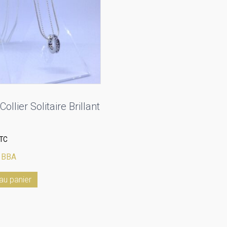
ollier Solitaire Brillant
TC
:
BBA
au panier