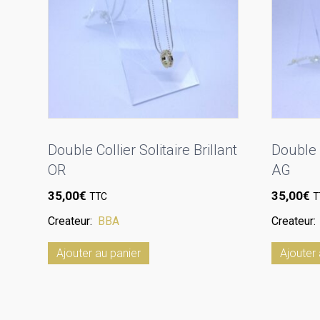
Double Collier Solitaire Brillant
Double C
OR
AG
35,00
€
35,00
€
TTC
T
Createur:
BBA
Createur
Ajouter au panier
Ajouter 