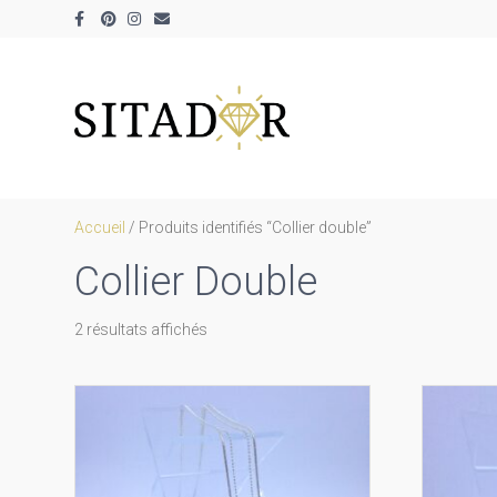
Facebook
Pinterest
Instagram
Email
Accueil
/ Produits identifiés “Collier double”
Collier Double
Trié
2 résultats affichés
par
prix
décroissant