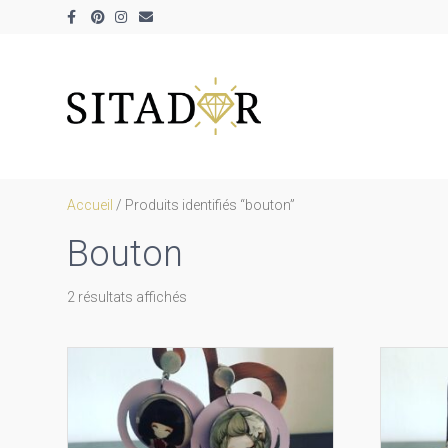
Facebook
Pinterest
Instagram
Email
Accueil
/ Produits identifiés “bouton”
Bouton
Trié
2 résultats affichés
par
prix
décroissant