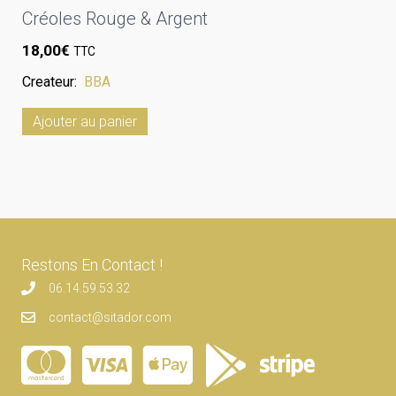
Créoles Rouge & Argent
18,00
€
TTC
Createur:
BBA
Ajouter au panier
Restons En Contact !
06.14.59.53.32
contact@sitador.com