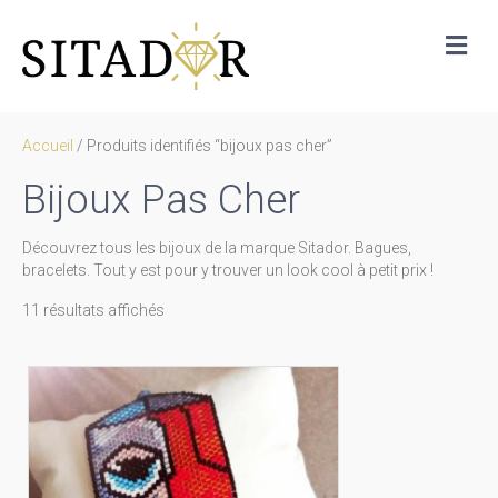
Me
Accueil
/ Produits identifiés “bijoux pas cher”
Bijoux Pas Cher
Découvrez tous les bijoux de la marque Sitador. Bagues,
bracelets. Tout y est pour y trouver un look cool à petit prix !
Trié
11 résultats affichés
par
prix
décroissant