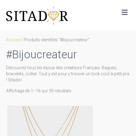
Me
Accueil
/ Produits identifiés “#bijoucreateur”
#bijoucreateur
Découvrez tous les bijoux des créateurs Français. Bagues,
bracelets, collier. Tout y est pour y trouver un look cool à petit prix
! Sitador.
Trié
Affichage de 1–16 sur 35 résultats
par
prix
décroissant