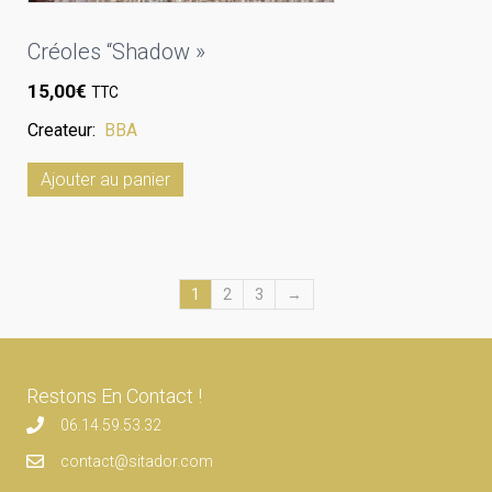
Créoles “Shadow »
15,00
€
TTC
Createur:
BBA
Ajouter au panier
1
2
3
→
Restons En Contact !
06.14.59.53.32
contact@sitador.com