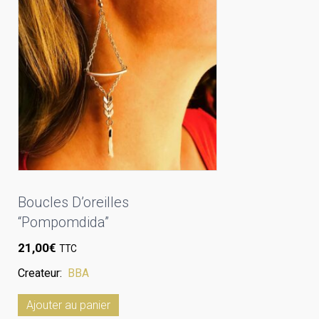
Boucles D’oreilles
“Pompomdida”
21,00
€
TTC
Createur:
BBA
Ajouter au panier