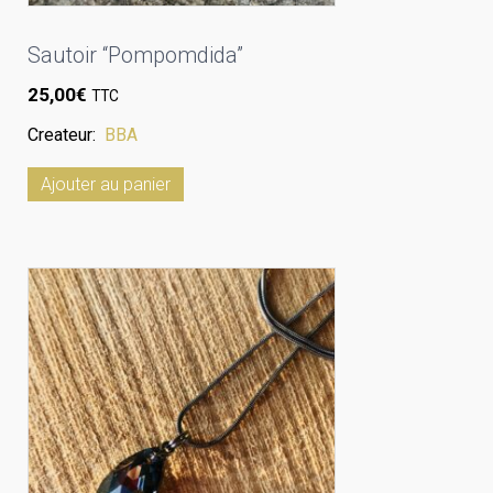
Sautoir “Pompomdida”
25,00
€
TTC
Createur:
BBA
Ajouter au panier